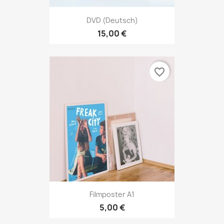
DVD (deutsch)
15,00 €
favorite_border
Filmposter A1
5,00 €