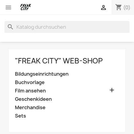
shopping_cart


(0)
search
"FREAK CITY" WEB-SHOP
Bildungseinrichtungen
Buchvorlage

Film ansehen
Geschenkideen
Merchandise
Sets