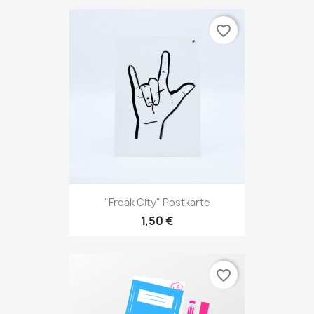
favorite_border
"Freak City" Postkarte
1,50 €
favorite_border