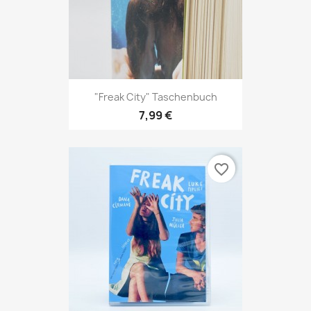
"Freak City" Taschenbuch
7,99 €
favorite_border