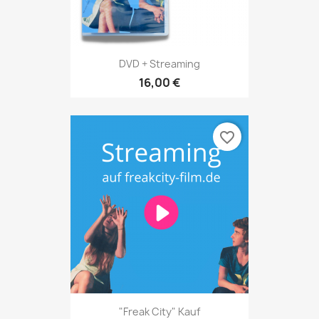
DVD + Streaming
16,00 €
favorite_border
"Freak City" Kauf