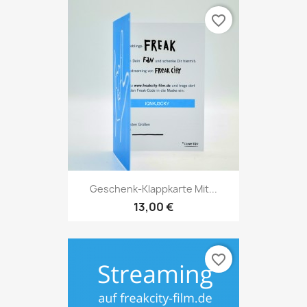
favorite_border
Geschenk-Klappkarte Mit...
13,00 €
favorite_border