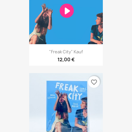
"Freak City" Kauf
12,00 €
favorite_border