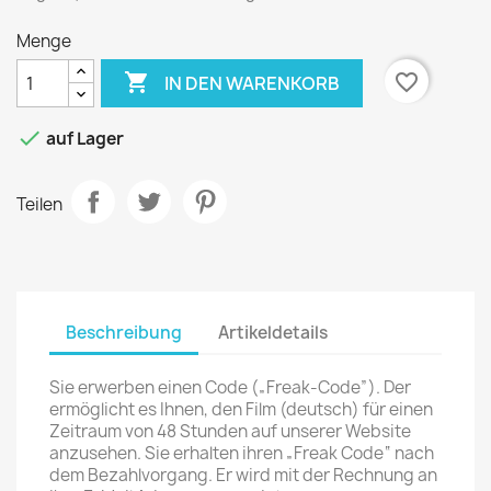
Menge

favorite_border
IN DEN WARENKORB

auf Lager
Teilen
Beschreibung
Artikeldetails
Sie erwerben einen Code („Freak-Code”). Der
ermöglicht es Ihnen, den Film (deutsch) für einen
Zeitraum von 48 Stunden auf unserer Website
anzusehen. Sie erhalten ihren „Freak Code“ nach
dem Bezahlvorgang. Er wird mit der Rechnung an