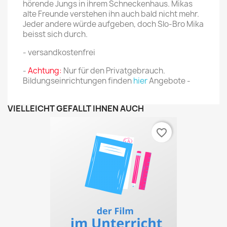
hörende Jungs in ihrem Schneckenhaus. Mikas
alte Freunde verstehen ihn auch bald nicht mehr.
Jeder andere würde aufgeben, doch Slo-Bro Mika
beisst sich durch.
- versandkostenfrei
-
Achtung:
Nur für den Privatgebrauch.
Bildungseinrichtungen finden
hier
Angebote -
VIELLEICHT GEFÄLLT IHNEN AUCH
favorite_border