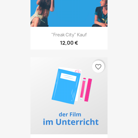
"Freak City" Kauf
12,00 €
favorite_border