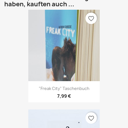
haben, kauften auch ...
favorite_border
"Freak City" Taschenbuch
7,99 €
favorite_border