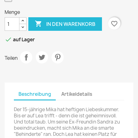
Menge

favorite_border
IN DEN WARENKORB

auf Lager
Teilen
Beschreibung
Artikeldetails
Der 15-jährige Mika hat heftigen Liebeskummer.
Bis er auf Lea trifft - denn die ist geheimnisvoll.
Und total taub. Um seine Ex-Freundin Sandra zu
beeindrucken, macht sich Mika an die smarte
"Behinderte" ran. Doch Lea hat keinen Platz für