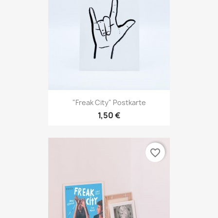
"Freak City" Postkarte
1,50 €
favorite_border